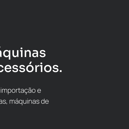
áquinas
cessórios.
 importação e
as, máquinas de