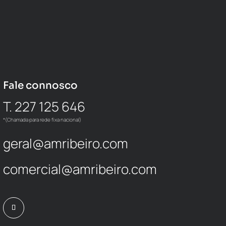
Fale connosco
T. 227 125 646
*(Chamada para rede fixa nacional)
geral@amribeiro.com
comercial@amribeiro.com