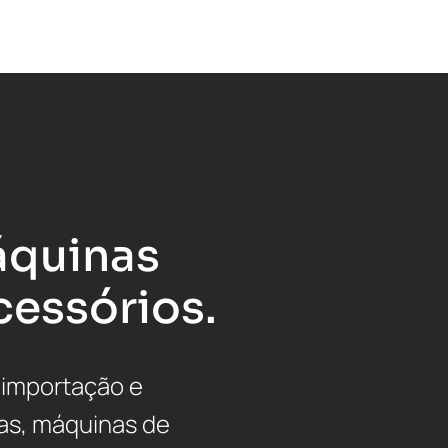
áquinas
cessórios.
 importação e
as, máquinas de