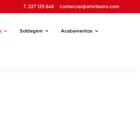
T. 227 125 646
comercial@amribeiro.com
s
Soldagem
Acabamentos