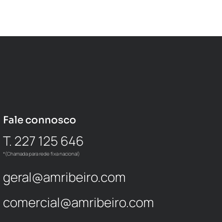
Fale connosco
T. 227 125 646
*(Chamada para rede fixa nacional)
geral@amribeiro.com
comercial@amribeiro.com